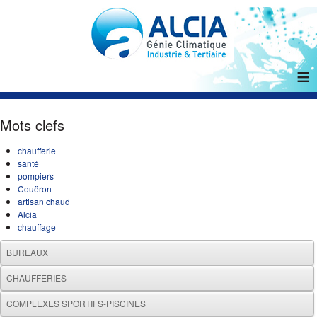
≡
Mots clefs
chaufferie
santé
pompiers
Couëron
artisan chaud
Alcia
chauffage
BUREAUX
CHAUFFERIES
COMPLEXES SPORTIFS-PISCINES