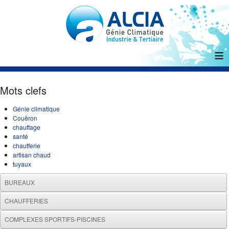
≡
Mots clefs
Génie climatique
Couëron
chauffage
santé
chaufferie
artisan chaud
tuyaux
BUREAUX
CHAUFFERIES
COMPLEXES SPORTIFS-PISCINES